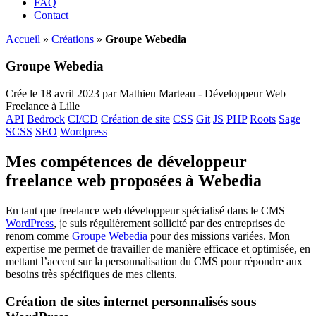
FAQ
Contact
Accueil
»
Créations
»
Groupe Webedia
Groupe Webedia
Crée le 18 avril 2023 par Mathieu Marteau - Développeur Web
Freelance à Lille
API
Bedrock
CI/CD
Création de site
CSS
Git
JS
PHP
Roots
Sage
SCSS
SEO
Wordpress
Mes compétences de développeur
freelance web proposées à Webedia
En tant que freelance web développeur spécialisé dans le CMS
WordPress
, je suis régulièrement sollicité par des entreprises de
renom comme
Groupe Webedia
pour des missions variées. Mon
expertise me permet de travailler de manière efficace et optimisée, en
mettant l’accent sur la personnalisation du CMS pour répondre aux
besoins très spécifiques de mes clients.
Création de sites internet personnalisés sous