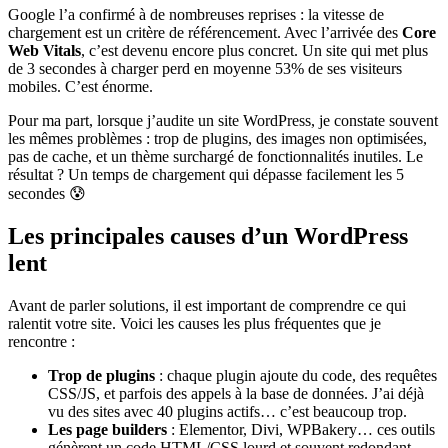
Google l’a confirmé à de nombreuses reprises : la vitesse de
chargement est un critère de référencement. Avec l’arrivée des
Core
Web Vitals
, c’est devenu encore plus concret. Un site qui met plus
de 3 secondes à charger perd en moyenne 53% de ses visiteurs
mobiles. C’est énorme.
Pour ma part, lorsque j’audite un site WordPress, je constate souvent
les mêmes problèmes : trop de plugins, des images non optimisées,
pas de cache, et un thème surchargé de fonctionnalités inutiles. Le
résultat ? Un temps de chargement qui dépasse facilement les 5
secondes 😰
Les principales causes d’un WordPress
lent
Avant de parler solutions, il est important de comprendre ce qui
ralentit votre site. Voici les causes les plus fréquentes que je
rencontre :
Trop de plugins
: chaque plugin ajoute du code, des requêtes
CSS/JS, et parfois des appels à la base de données. J’ai déjà
vu des sites avec 40 plugins actifs… c’est beaucoup trop.
Les page builders
: Elementor, Divi, WPBakery… ces outils
génèrent un code HTML/CSS lourd et souvent redondant.