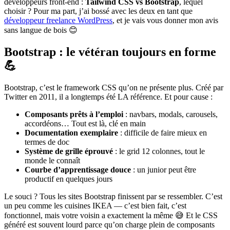
développeurs front-end :
Tailwind CSS vs Bootstrap
, lequel
choisir ? Pour ma part, j’ai bossé avec les deux en tant que
développeur freelance WordPress
, et je vais vous donner mon avis
sans langue de bois 😊
Bootstrap : le vétéran toujours en forme
💪
Bootstrap, c’est le framework CSS qu’on ne présente plus. Créé par
Twitter en 2011, il a longtemps été LA référence. Et pour cause :
Composants prêts à l’emploi
: navbars, modals, carousels,
accordéons… Tout est là, clé en main
Documentation exemplaire
: difficile de faire mieux en
termes de doc
Système de grille éprouvé
: le grid 12 colonnes, tout le
monde le connaît
Courbe d’apprentissage douce
: un junior peut être
productif en quelques jours
Le souci ? Tous les sites Bootstrap finissent par se ressembler. C’est
un peu comme les cuisines IKEA — c’est bien fait, c’est
fonctionnel, mais votre voisin a exactement la même 😅 Et le CSS
généré est souvent lourd parce qu’on charge plein de composants