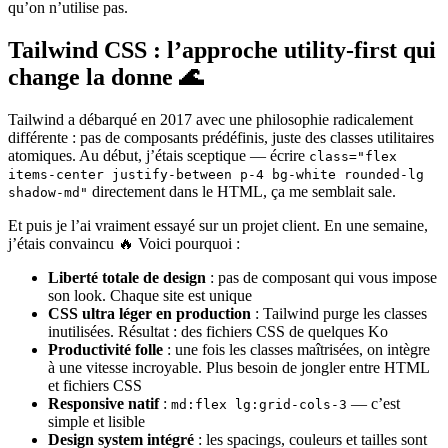
qu’on n’utilise pas.
Tailwind CSS : l’approche utility-first qui
change la donne 🌊
Tailwind a débarqué en 2017 avec une philosophie radicalement
différente : pas de composants prédéfinis, juste des classes utilitaires
atomiques. Au début, j’étais sceptique — écrire
class="flex
items-center justify-between p-4 bg-white rounded-lg
directement dans le HTML, ça me semblait sale.
shadow-md"
Et puis je l’ai vraiment essayé sur un projet client. En une semaine,
j’étais convaincu 🔥 Voici pourquoi :
Liberté totale de design
: pas de composant qui vous impose
son look. Chaque site est unique
CSS ultra léger en production
: Tailwind purge les classes
inutilisées. Résultat : des fichiers CSS de quelques Ko
Productivité folle
: une fois les classes maîtrisées, on intègre
à une vitesse incroyable. Plus besoin de jongler entre HTML
et fichiers CSS
Responsive natif
:
— c’est
md:flex lg:grid-cols-3
simple et lisible
Design system intégré
: les spacings, couleurs et tailles sont