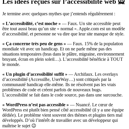
Les idées reçues sur l’accessibilité web 🙅
Je termine avec quelques mythes que j’entends régulièrement :
« L’accessibilité, c’est moche »
— Faux. Un site accessible peut
être tout aussi beau qu’un site « normal ». Apple.com est un modèle
d’accessibilité, et personne ne va dire que leur site manque de style.
« Ça concerne très peu de gens »
— Faux. 15% de la population
mondiale vit avec un handicap. Et on ne parle même pas des
situations temporaires (bras dans le plâtre, migraine, environnement
bruyant, écran en plein soleil…). L’accessibilité bénéficie à TOUT
le monde.
« Un plugin d’accessibilité suffit »
— Archifaux. Les overlays
d’accessibilité (AccessiBe, UserWay…) sont critiqués par la
communauté handicap elle-même. Ils ne résolvent pas les vrais
problèmes de code et créent parfois de nouveaux bugs.
L’accessibilité se fait dans le code source, pas dans une surcouche.
« WordPress n’est pas accessible »
— Nuancé. Le cœur de
WordPress est plutôt bien pensé côté accessibilité (il y a une équipe
dédiée). Le problème vient souvent des thèmes et plugins tiers mal
développés. D’où l’intérêt de travailler avec un développeur qui
maîtrise le sujet 😉