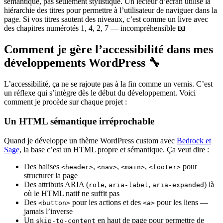
sémantique, pas seulement stylistique. Un lecteur d’écran utilise la
hiérarchie des titres pour permettre à l’utilisateur de naviguer dans la
page. Si vos titres sautent des niveaux, c’est comme un livre avec
des chapitres numérotés 1, 4, 2, 7 — incompréhensible 📖
Comment je gère l’accessibilité dans mes
développements WordPress 🔧
L’accessibilité, ça ne se rajoute pas à la fin comme un vernis. C’est
un réflexe qui s’intègre dès le début du développement. Voici
comment je procède sur chaque projet :
Un HTML sémantique irréprochable
Quand je développe un thème WordPress custom avec
Bedrock et
Sage
, la base c’est un HTML propre et sémantique. Ça veut dire :
Des balises
,
,
,
pour
<header>
<nav>
<main>
<footer>
structurer la page
Des attributs ARIA (
,
,
) là
role
aria-label
aria-expanded
où le HTML natif ne suffit pas
Des
pour les actions et des
pour les liens —
<button>
<a>
jamais l’inverse
Un
en haut de page pour permettre de
skip-to-content