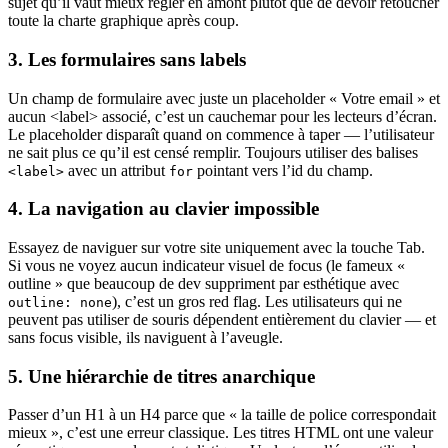
sujet qu’il vaut mieux régler en amont plutôt que de devoir retoucher
toute la charte graphique après coup.
3. Les formulaires sans labels
Un champ de formulaire avec juste un placeholder « Votre email » et
aucun <label> associé, c’est un cauchemar pour les lecteurs d’écran.
Le placeholder disparaît quand on commence à taper — l’utilisateur
ne sait plus ce qu’il est censé remplir. Toujours utiliser des balises
avec un attribut
pointant vers l’id du champ.
<label>
for
4. La navigation au clavier impossible
Essayez de naviguer sur votre site uniquement avec la touche Tab.
Si vous ne voyez aucun indicateur visuel de focus (le fameux «
outline » que beaucoup de dev suppriment par esthétique avec
), c’est un gros red flag. Les utilisateurs qui ne
outline: none
peuvent pas utiliser de souris dépendent entièrement du clavier — et
sans focus visible, ils naviguent à l’aveugle.
5. Une hiérarchie de titres anarchique
Passer d’un H1 à un H4 parce que « la taille de police correspondait
mieux », c’est une erreur classique. Les titres HTML ont une valeur